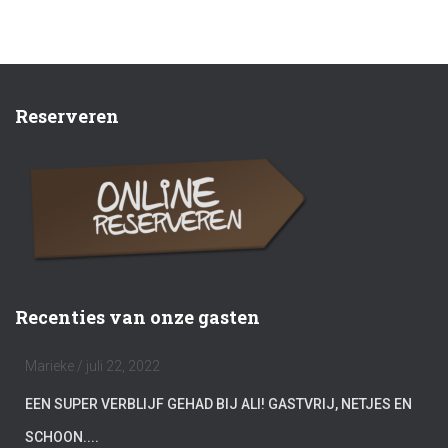
Reserveren
Recenties van onze gasten
Marieke
Helma
/
/
mei 31, 2022
juli 22, 2022
EEN SUPER VERBLIJF GEHAD BIJ ALI! GASTVRIJ, NETJES EN
SAMEN MET ONZE VRIENDEN HEBBEN WE EEN NACHT BIJ
SCHOON....
B&B...