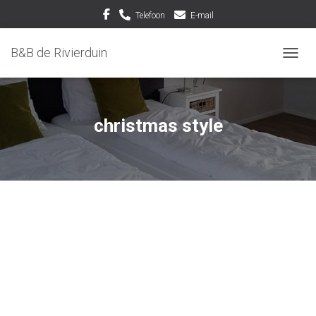
Telefoon
E-mail
B&B de Rivierduin
TOGGL
christmas style